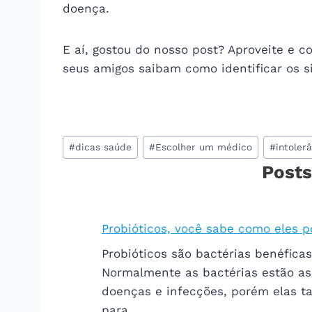
doença.
E aí, gostou do nosso post? Aproveite e c
seus amigos saibam como identificar os si
Tags
#
dicas saúde
#
Escolher um médico
#
intoler
do
Posts
Post:
Probióticos, você sabe como eles 
Probióticos são bactérias benéfica
Normalmente as bactérias estão as
doenças e infecções, porém elas 
para…