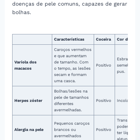
doenças de pele comuns, capazes de gerar
bolhas.
Características
Coceira
Cor do líqu
Caroços vermelhos
e que aumentam
Esbranquiç
Varíola dos
de tamanho. Com
Positivo
semelhante
macacos
o tempo, as lesões
pus.
secam e formam
uma casca.
Bolhas/lesões na
pele de tamanhos
Herpes zóster
Positivo
Incolor
diferentes
avermelhadas.
Transparent
Pequenos caroços
podendo n
Alergia na pele
brancos ou
Positivo
ter líquido,
avermelhados
alguns caso