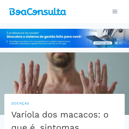
Pular
para
o
Conteúdo
DOENÇAS
Varíola dos macacos: o
que é, sintomas,