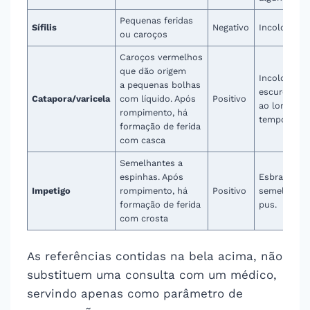
Pequenas feridas
Sífilis
Negativo
Incolor
ou caroços
Caroços vermelhos
que dão origem
Incolor,
a pequenas bolhas
escurecend
Catapora/varicela
com líquido. Após
Positivo
ao longo d
rompimento, há
tempo.
formação de ferida
com casca
Semelhantes a
espinhas. Após
Esbranquiç
Impetigo
rompimento, há
Positivo
semelhante
formação de ferida
pus.
com crosta
As referências contidas na bela acima, não
substituem uma consulta com um médico,
servindo apenas como parâmetro de