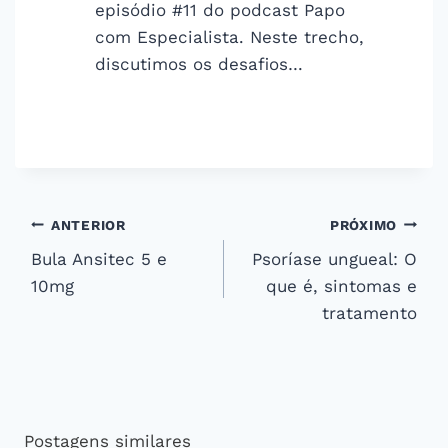
episódio #11 do podcast Papo
com Especialista. Neste trecho,
discutimos os desafios…
Navegação
ANTERIOR
PRÓXIMO
Bula Ansitec 5 e
Psoríase ungueal: O
de
10mg
que é, sintomas e
Post
tratamento
Postagens similares