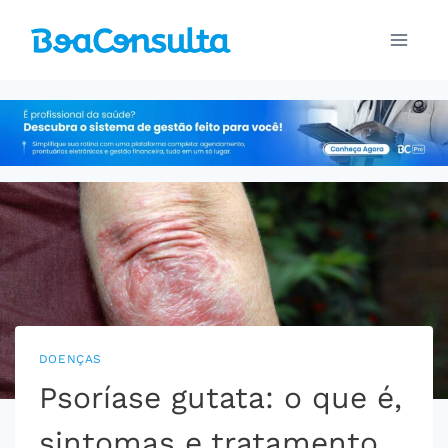
Pular
para
o
Conteúdo
DOENÇAS
Psoríase gutata: o que é,
sintomas e tratamento