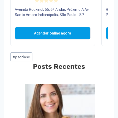
Tags
#
psoríase
do
Posts Recentes
Post: