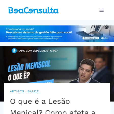
Pular
para
o
Conteúdo
ARTIGOS
|
SAÚDE
O que é a Lesão
Menical? Como afeta a