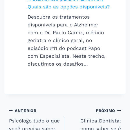
Quais são as opções disponíveis?
Descubra os tratamentos
disponíveis para o Alzheimer
com o Dr. Paulo Camiz, médico
geriatra e clínico geral, no
episódio #11 do podcast Papo
com Especialista. Neste trecho,
discutimos os desafios…
Navegação
ANTERIOR
PRÓXIMO
Psicólogo tudo o que
Clínica Dentista:
de
você precisa saber
como saber se é