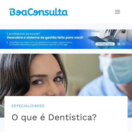
Pular
para
o
Conteúdo
ESPECIALIDADES
O que é Dentística?